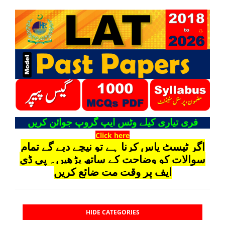
فری تیاری کیلے وٹس ایپ گروپ جوائن کریں
Click here
اگر ٹیسٹ پاس کرنا ہے تو نیچے دیے گے تمام
سوالات کو وضاحت کے ساتھ پڑھیں۔ پی ڈی
ایف پر وقت مت ضائع کریں
HIDE CATEGORIES