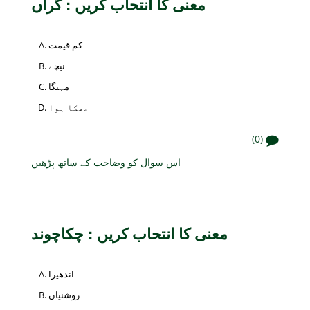
معنی کا انتحاب کریں : گراں
کم قیمت
نیچے
مہنگا
جھکا ہوا
(0)
اس سوال کو وضاحت کے ساتھ پڑھیں
معنی کا انتحاب کریں : چکاچوند
اندھیرا
روشنیاں