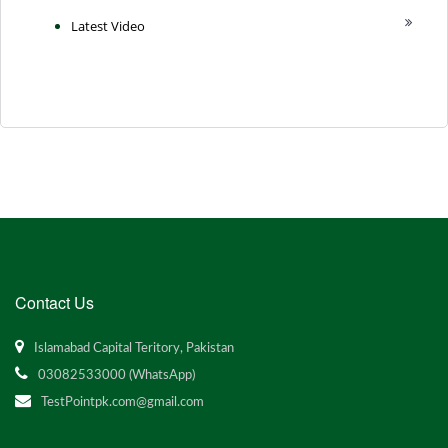
Latest Video
Contact Us
Islamabad Capital Teritory, Pakistan
03082533000 (WhatsApp)
TestPointpk.com@gmail.com