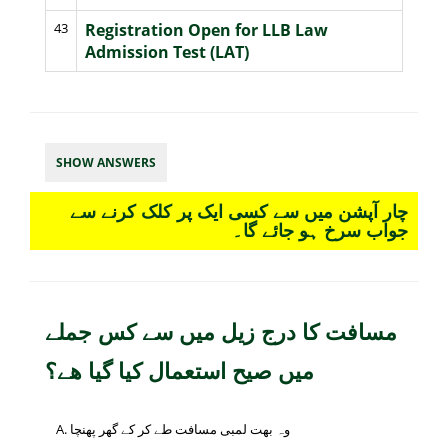
43
Registration Open for LLB Law
Admission Test (LAT)
SHOW ANSWERS
چار آپشن میں سے کسی ایک پر کلک کرنے سے
جواب سرخ ہو جائے گا۔
مسافت کا درج زیل میں سے کس جملے
میں صیح استعمال کیا گیا ھے؟
وہ بھت لمبی مسافت طے کر کے گھر پھنچا