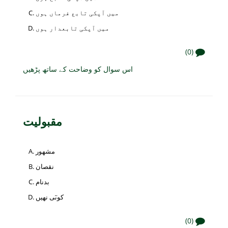
میں آپکی تابع فرماں ہوں
میں آپکی تابعدار ہوں
(0)
اس سوال کو وضاحت کے ساتھ پڑھیں
مقبولیت
مشھور
نقصان
بدنام
کوںٓی نھیں
(0)