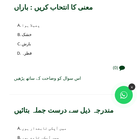
معنی کا انتحاب کریں : باراں
پھیلا ہوا
خشک
بارش
قطرہ
(0)
اس سوال کو وضاحت کے ساتھ پڑھیں
×
مندرجہ ذیل سے درست جملہ بتائیں
میں آپکی تابعدار ہوں
میں آپکی تابع ہوں