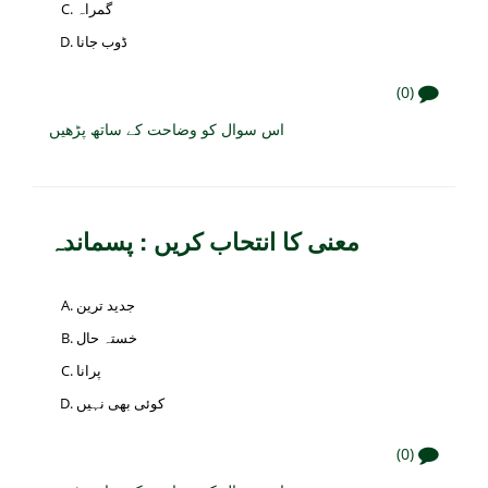
گمراہ
ڈوب جانا
(0)
اس سوال کو وضاحت کے ساتھ پڑھیں
معنی کا انتحاب کریں : پسماندہ
جدید ترین
خستہ حال
پرانا
کوئی بھی نہیں
(0)