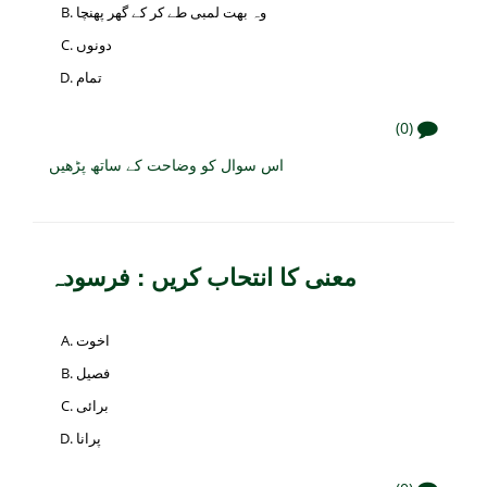
وہ بھت لمبی طے کر کے گھر پھنچا
دونوں
تمام
(0)
اس سوال کو وضاحت کے ساتھ پڑھیں
معنی کا انتحاب کریں : فرسودہ
اخوت
فصیل
برائی
پرانا