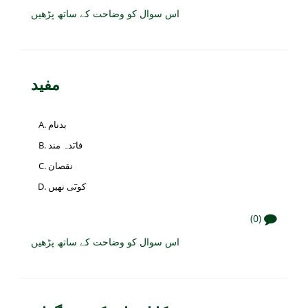
اس سوال کو وضاحت کے ساتھ پڑھیں
مفید
بدنام
فاںٓدہ مند
نقصان
کوںٓی نھیں
(0)
اس سوال کو وضاحت کے ساتھ پڑھیں