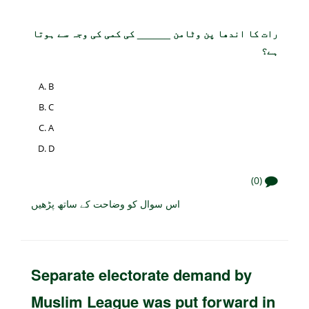
رات کا اندھا پن وٹامن ______ کی کمی کی وجہ سے ہوتا
ہے؟
B
C
A
D
(0)
اس سوال کو وضاحت کے ساتھ پڑھیں
Separate electorate demand by
Muslim League was put forward in