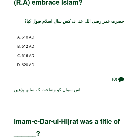
(R.A) embrace Islam?
حضرت عمر رضی اللہ عنہ نے کس سال اسلام قبول کیا؟
610 AD
612 AD
616 AD
620 AD
(0)
اس سوال کو وضاحت کے ساتھ پڑھیں
Imam-e-Dar-ul-Hijrat was a title of
______?