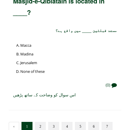
Masjid-e-Qiblatain is located in
____?
مسجد قبلتین ____ میں واقع ہے؟
Macca
Madina
Jerusalem
None of these
(0)
اس سوال کو وضاحت کے ساتھ پڑھیں
‹
1
2
3
4
5
6
7