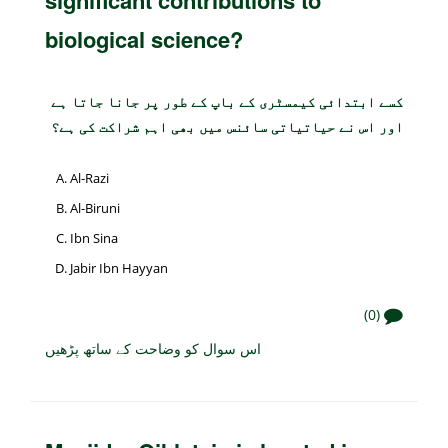
significant contributions to
biological science?
کسے ابتدائی کیمسٹری کے باپ کے طور پر جانا جاتا ہے
اور اس نے حیاتیاتی سائنس میں بھی اہم شراکت کی ہے؟
Al-Razi
Al-Biruni
Ibn Sina
Jabir Ibn Hayyan
(0)
اس سوال کو وضاحت کے ساتھ پڑھیں