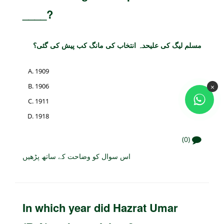
____?
مسلم لیگ کی علیحدہ انتخاب کی مانگ کب پیش کی گئی؟
1909
1906
×
1911
1918
(0)
اس سوال کو وضاحت کے ساتھ پڑھیں
In which year did Hazrat Umar