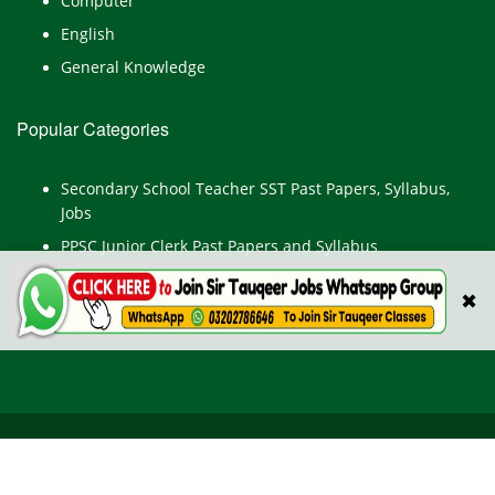
Computer
English
General Knowledge
Popular Categories
Secondary School Teacher SST Past Papers, Syllabus,
Jobs
PPSC Junior Clerk Past Papers and Syllabus
Junior Computer Operator Past Papers and Syllabus
✖
Civil Engineer Past Paper
All Rights Reserved © TestPointpk.com