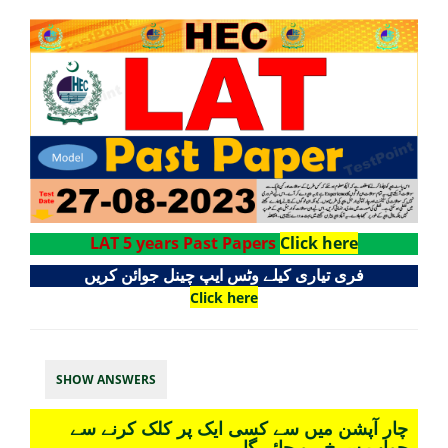
LAT 5 years Past Papers
Click here
فری تیاری کیلے وٹس ایپ چینل جوائن کریں
Click here
SHOW ANSWERS
چار آپشن میں سے کسی ایک پر کلک کرنے سے
جواب سرخ ہو جائے گا۔