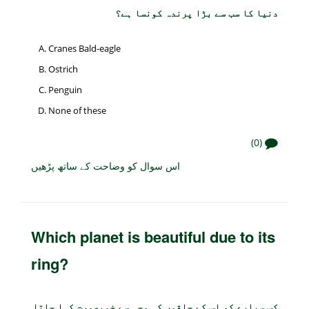
دنیا کا سب سے بڑا پرندہ کونسا ہے؟
Cranes Bald-eagle
Ostrich
Penguin
None of these
(0)
اس سوال کو وضاحت کے ساتھ پڑھیں
Which planet is beautiful due to its
ring?
کس سیارے کو اس کے حلقوں کی وجہ سے خوبصورت کہا جاتا