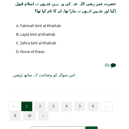
حضرت عمر رضی اللہ عنہ کی وہ بہن جنہوں نے اسلام قبول
کیا اور جنہیں انہوں نے مارا تھا، ان کا نام کیا تھا؟)
Fatimah bint al-Khattab
Layla bint al Khattab
Zahra bint al Khattab
None of these
(0)
اس سوال کو وضاحت کے ساتھ پڑھیں
‹
1
2
3
4
5
6
...
9
10
›