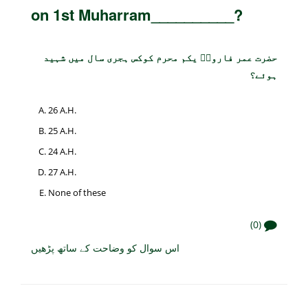
on 1st Muharram__________?
حضرت عمر فاروقؓ یکم محرم کوکس ہجری سال میں شہید
ہوئے؟
26 A.H.
25 A.H.
24 A.H.
27 A.H.
None of these
(0)
اس سوال کو وضاحت کے ساتھ پڑھیں