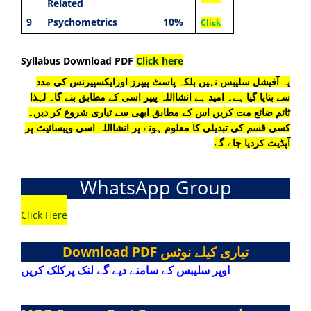
Related
9
Psychometrics
10%
Click
Syllabus Download PDF
Click here
یہ آفیشل سلیبس نہیں بلکہ پاسٹ پیپرز اورایکسپیرنس کی مدد
سے بنایا گیا ہے۔ امید ہے انشااللہ پیپر اسی کے مطابق بنے گا۔ لہذا
ٹائم ضائع مت کریں اس کے مطابق ابھی سے تیاری شروع کر دیں۔
کسی قسم کی تبدیلی کا معلوم ہونے پر انشااللہ اسی ویبسائیٹ پر
آپڈیٹ کردیا جاے گے
WhatsApp Group
Click Here
Download PDF
تیاری کیلے نوٹس
اوپر سلیبس کے سامنے دیے گے لنک پرکلک کریں