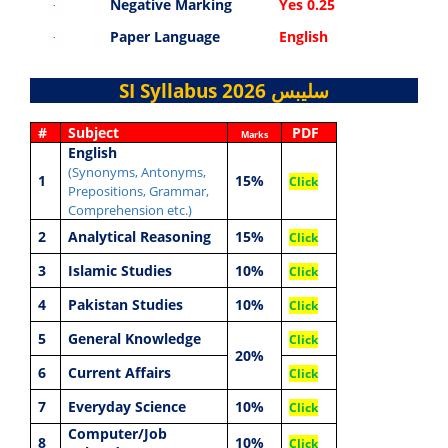
Negative Marking
Yes 0.25
·
Paper Language
English
·
SI Syllabus 2026
سلیبس
#
Subject
PDF
Marks
English
(Synonyms, Antonyms,
1
15%
Click
Prepositions, Grammar,
Comprehension etc.)
2
Analytical Reasoning
15%
Click
3
Islamic Studies
10%
Click
4
Pakistan Studies
10%
Click
5
General Knowledge
Click
20%
6
Current Affairs
Click
7
Everyday Science
10%
Click
Computer/Job
8
10%
Click