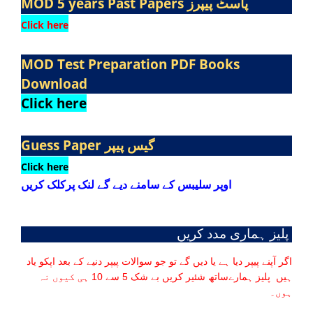
MOD 5 years Past Papers
پاسٹ پیپرز
Click here
MOD Test Preparation PDF Books
Download
Click here
Guess Paper
گیس پیپر
Click here
اوپر سلیبس کے سامنے دیے گے لنک پرکلک کریں
پلیز ہماری مدد کریں
اگر آپنے پیپر دیا ہے یا دیں گے تو جو سوالات پیپر دنیے کے بعد اپکو یاد
ہیں پلیز ہمارےساتھ شئیر کریں بے شک 5 سے 10 ہی کیوں نہ
ہوں۔