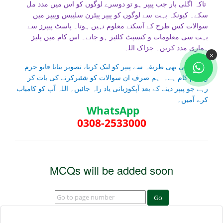
تاکہ اگلی بار جب پیپر ہو تو دوسرے لوگوں کو اس میں مدد مل
سکے۔ کیونکہ بہت سے لوگوں کو پیپر پیٹرن سلیبس وپیپر میں
سوالات کس طرح کے آسکتے معلوم نہیں ہوتا۔ پاسٹ پیپرز سے
بہت سی معلومات و کنسپٹ کلئیر ہو جاتے۔ اس کام میں پلیز
ہماری مدد کریں۔ جزاک اللہ
×
نوٹ کسی بھی طریقہ سے پیپر کو لیک کرنا، تصویر بنانا قانو جرم
وحرام کام ہے۔ ہم صرف ان سوالات کو شئیرکرنے کی بات کر
رہے جو پیپر دینے کے بعد آپکوزبانی یاد راہ جائیں۔ اللہ آپ کو کامیاب
کرے آمیں۔
WhatsApp
0308-2533000
MCQs will be added soon
Go