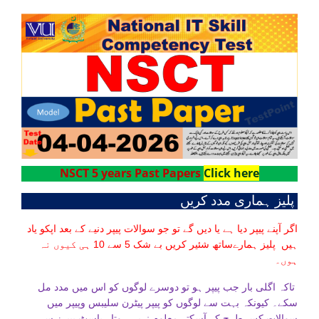
NSCT 5 years Past Papers
Click here
پلیز ہماری مدد کریں
اگر آپنے پیپر دیا ہے یا دیں گے تو جو سوالات پیپر دنیے کے بعد اپکو یاد
ہیں پلیز ہمارےساتھ شئیر کریں بے شک 5 سے 10 ہی کیوں نہ
ہوں۔
تاکہ اگلی بار جب پیپر ہو تو دوسرے لوگوں کو اس میں مدد مل
سکے۔ کیونکہ بہت سے لوگوں کو پیپر پیٹرن سلیبس وپیپر میں
سوالات کس طرح کے آسکتے معلوم نہیں ہوتا۔ پاسٹ پیپرز سے