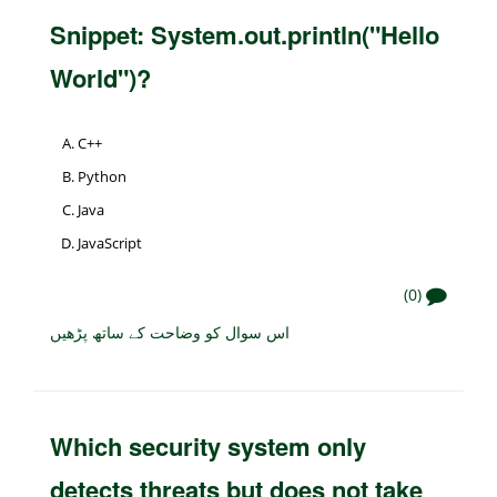
Snippet: System.out.println("Hello
World")?
C++
Python
Java
JavaScript
(0)
اس سوال کو وضاحت کے ساتھ پڑھیں
Which security system only
detects threats but does not take