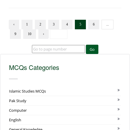
‹
1
2
3
4
5
6
...
9
10
›
Go
MCQs Categories
Islamic Studies MCQs
Pak Study
Computer
English
General Knowledge