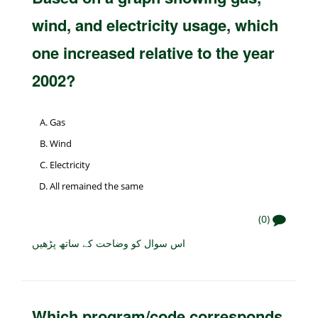
wind, and electricity usage, which
one increased relative to the year
2002?
Gas
Wind
Electricity
All remained the same
(0)
اس سوال کو وضاحت کے ساتھ پڑھیں
Which program/code corresponds