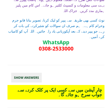
بہت سی معلومات و کنسپٹ کلئیر ہو جاتے۔ اس کام میں پلیز
ہماری مدد کریں۔ جزاک اللہ
نوٹ کسی بھی طریقہ سے پیپر کو لیک کرنا، تصویر بنانا قانو جرم
وحرام کام ہے۔ ہم صرف ان سوالات کو شئیرکرنے کی بات کر
رہے جو پیپر دینے کے بعد آپکوزبانی یاد راہ جائیں۔ اللہ آپ کو کامیاب
کرے آمیں۔
WhatsApp
0308-2533000
SHOW ANSWERS
چار آپشن میں سے کسی ایک پر کلک کرنے سے
جواب سرخ ہو جائے گا۔