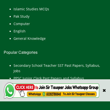
Islamic Studies MCQs
Pak Study
Computer
English
General Knowledge
Popular Categories
Secondary School Teacher SST Past Papers, Syllabus,
Jobs
PPSC Junior Clerk Past Papers and Syllabus
Junior Computer Operator Past Papers and Syllabus
✖
Civil Engineer Past Paper