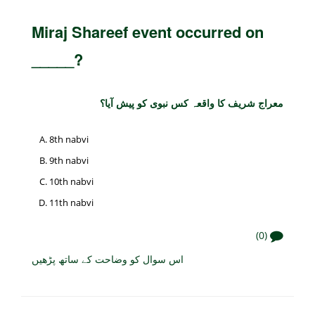
Miraj Shareef event occurred on
_____?
معراج شریف کا واقعہ کس نبوی کو پیش آیا؟
8th nabvi
9th nabvi
10th nabvi
11th nabvi
(0)
اس سوال کو وضاحت کے ساتھ پڑھیں