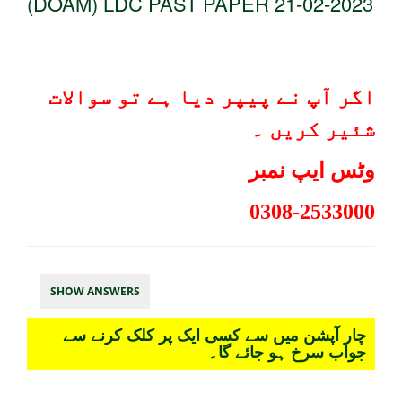
(DOAM) LDC PAST PAPER 21-02-2023
اگر آپ نے پیپر دیا ہے تو سوالات
شئیر کریں ۔
وٹس ایپ نمبر
0308-2533000
SHOW ANSWERS
چار آپشن میں سے کسی ایک پر کلک کرنے سے
جواب سرخ ہو جائے گا۔