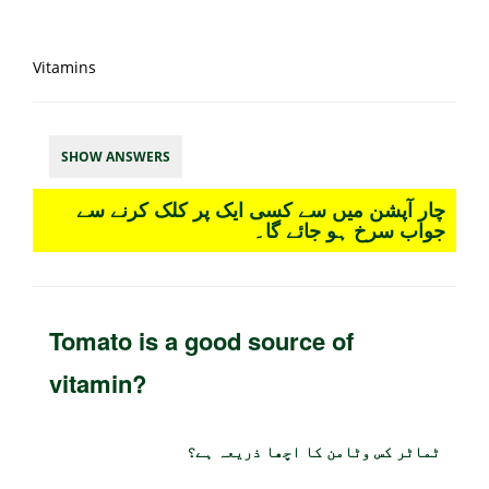
Vitamins
SHOW ANSWERS
چار آپشن میں سے کسی ایک پر کلک کرنے سے
جواب سرخ ہو جائے گا۔
Tomato is a good source of
vitamin?
ٹماٹر کس وٹامن کا اچھا ذریعہ ہے؟