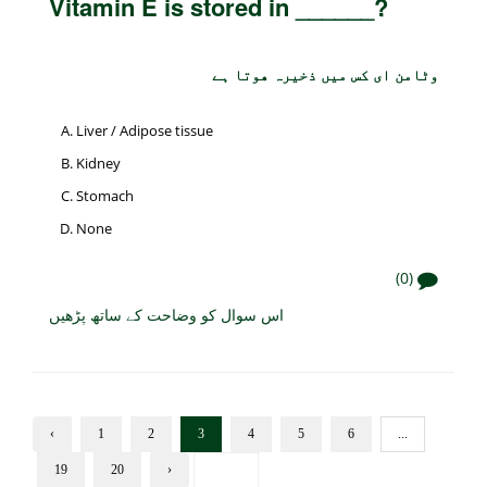
Vitamin E is stored in ______?
وٹامن ای کس میں ذخیرہ ھوتا ہے
Liver / Adipose tissue
Kidney
Stomach
None
(0)
اس سوال کو وضاحت کے ساتھ پڑھیں
‹
1
2
3
4
5
6
...
19
20
›