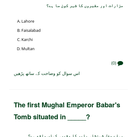
مزارات اور مقبروں کا شہر کون سا ہے؟
Lahore
Faisalabad
Karchi
Multan
(0)
اس سوال کو وضاحت کے ساتھ پڑھیں
The first Mughal Emperor Babar's
Tomb situated in _____?
پہلے مغل شہنشاہ بابر کا مقبرہ کہاں واقع ہے؟