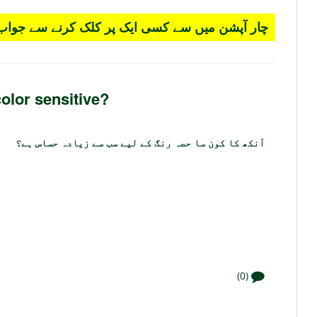
چار آپشن میں سے کسی ایک پر کلک کرنے سے جواب 
color sensitive?
آنکھ کا کون سا حصہ رنگ کے لیے سب سے زیادہ حساس ہے؟
(0)