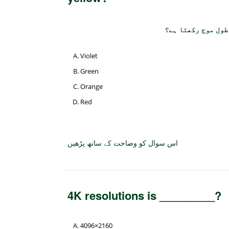
طول موج رکھتا ہے؟
Violet
Green
Orange
Red
اس سوال کو وضاحت کے ساتھ پڑھیں
4K resolutions is _________?
4096×2160