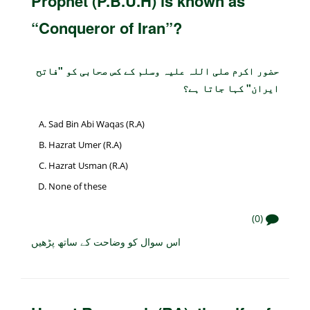
Prophet (P.B.U.H) is known as
“Conqueror of Iran”?
حضور اکرم صلی اللہ علیہ وسلم کے کس صحابی کو "فاتح
ایران" کہا جاتا ہے؟
Sad Bin Abi Waqas (R.A)
Hazrat Umer (R.A)
Hazrat Usman (R.A)
None of these
(0)
اس سوال کو وضاحت کے ساتھ پڑھیں