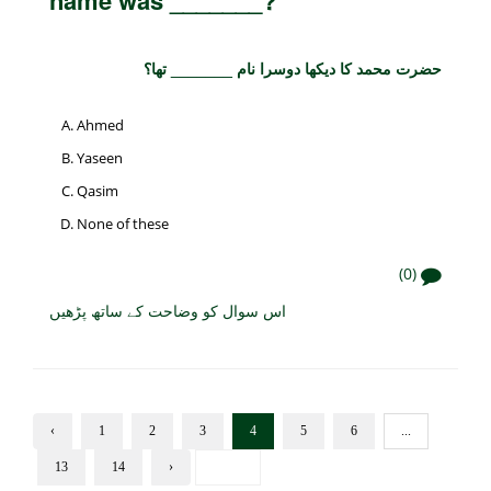
حضرت محمد کا دیکھا دوسرا نام _______ تھا؟
Ahmed
Yaseen
Qasim
None of these
(0)
اس سوال کو وضاحت کے ساتھ پڑھیں
‹
1
2
3
4
5
6
...
13
14
›