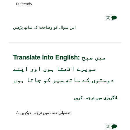
Steady
(0)
اس سوال کو وضاحت کے ساتھ پڑھیں
Translate into English: میں صبح
سویرے اٹھتا ہوں اور اپنے
دوستوں کے ساتھ سیر کو جاتا ہوں
انگریزی میں ترجمہ کریں
تفصیلی حصے میں ترجمہ دیکھیں
(0)