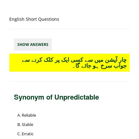
English Short Questions
SHOW ANSWERS
چار آپشن میں سے کسی ایک پر کلک کرنے سے
جواب سرخ ہو جائے گا۔
Synonym of Unpredictable
Reliable
Stable
Erratic