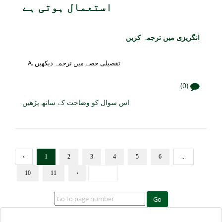
استعمال ہوتی ہے
انگریزی میں ترجمہ کریں
تفصیلی حصے میں ترجمہ دیکھیں
(0)
اس سوال کو وضاحت کے ساتھ پڑھیں
‹
1
2
3
4
5
6
...
10
11
›
Go