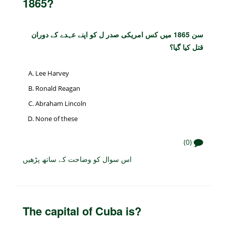
1865?
سن 1865 میں کس امریکی صدر ل کو اپنے عہدے کے دوران
قتل کیا گیا؟
Lee Harvey
Ronald Reagan
Abraham Lincoln
None of these
(0)
اس سوال کو وضاحت کے ساتھ پڑھیں
The capital of Cuba is?