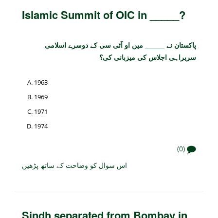
Islamic Summit of OIC in _____?
پاکستان نے _____ میں او آئی سی کے دوسرے اسلامی
سربراہی اجلاس کی میزبانی کی؟
1963
1969
1971
1974
(0)
اس سوال کو وضاحت کے ساتھ پڑھیں
Sindh separated from Bombay in