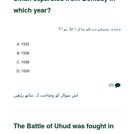
which year?
سندھ بمبئی سے کس سال الگ ہوا؟
1935
1936
1938
1939
(0)
اس سوال کو وضاحت کے ساتھ پڑھیں
The Battle of Uhud was fought in