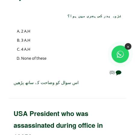
غزوہ بدر کس ہجری میں ہوا؟
2 A.H
3 A.H
×
4 A.H
None of these
(0)
اس سوال کو وضاحت کے ساتھ پڑھیں
USA President who was
assassinated during office in