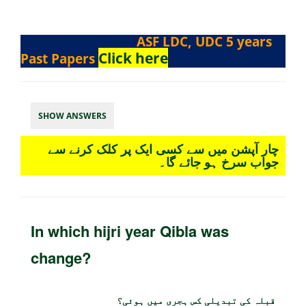
ASF LDC, UDC 5 years
Click here
Past Papers
SHOW ANSWERS
چار آپشن میں سے کسی ایک پر کلک کرنے سے
جواب سرخ ہو جائے گا۔
In which hijri year Qibla was
change?
قبلہ کی تبدیلی کس ہجری میں ہوئی؟