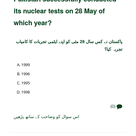
its nuclear tests on 28 May of
which year?
پاکستان نے کس سال 28 مئی کو اپنے ایٹمی تجربات کا کامیاب
تجربہ کیا؟
1999
1996
1995
1998
(0)
اس سوال کو وضاحت کے ساتھ پڑھیں