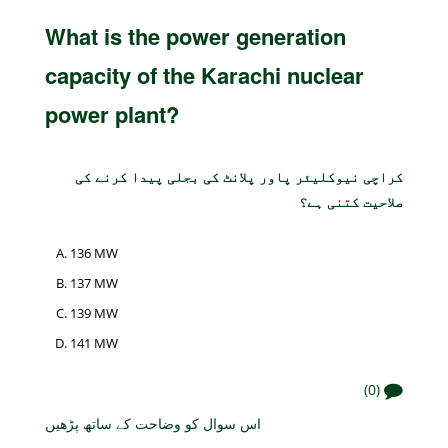
What is the power generation
capacity of the Karachi nuclear
power plant?
کراچی نیوکلیئر پاور پلانٹ کی بجلی پیدا کرنے کی
صلاحیت کتنی ہے؟
136 MW
137 MW
139 MW
141 MW
(0)
اس سوال کو وضاحت کے ساتھ پڑھیں