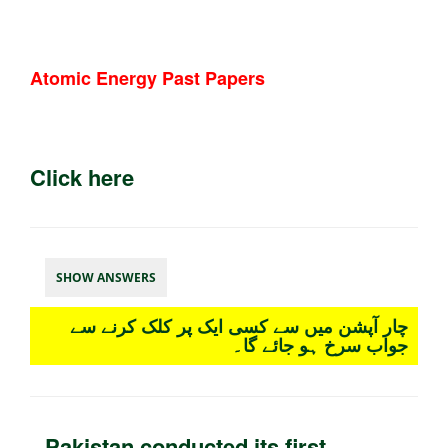
Atomic Energy Past Papers
Click here
SHOW ANSWERS
چار آپشن میں سے کسی ایک پر کلک کرنے سے
جواب سرخ ہو جائے گا۔
Pakistan conducted its first