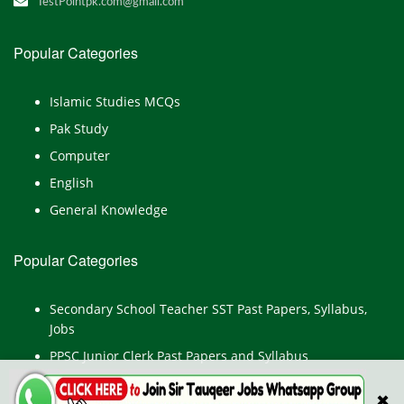
TestPointpk.com@gmail.com
Popular Categories
Islamic Studies MCQs
Pak Study
Computer
English
General Knowledge
Popular Categories
Secondary School Teacher SST Past Papers, Syllabus,
Jobs
PPSC Junior Clerk Past Papers and Syllabus
Junior Computer Operator Past Papers and Syllabus
✖