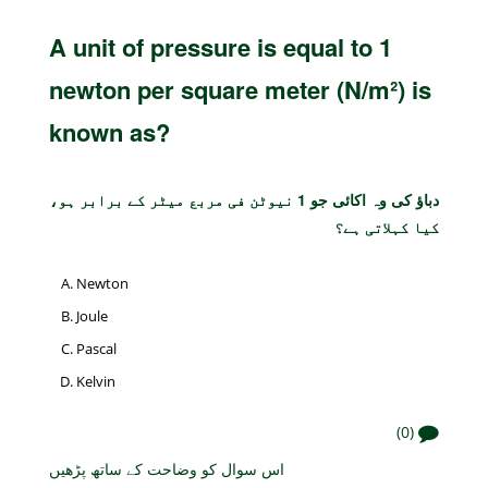
A unit of pressure is equal to 1
newton per square meter (N/m²) is
known as?
دباؤ کی وہ اکائی جو 1 نیوٹن فی مربع میٹر کے برابر ہو،
کیا کہلاتی ہے؟
Newton
Joule
Pascal
Kelvin
(0)
اس سوال کو وضاحت کے ساتھ پڑھیں