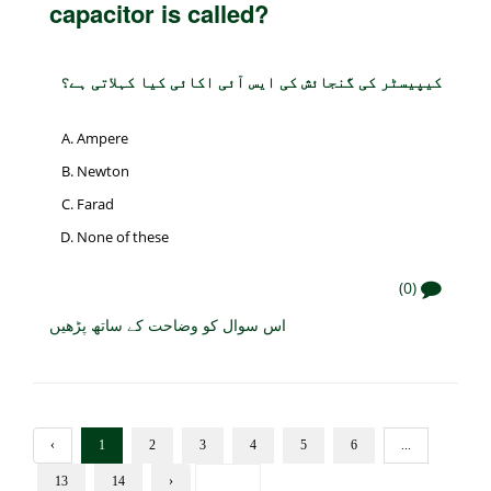
capacitor is called?
کیپیسٹر کی گنجائش کی ایس آئی اکائی کیا کہلاتی ہے؟
Ampere
Newton
Farad
None of these
(0)
اس سوال کو وضاحت کے ساتھ پڑھیں
‹
1
2
3
4
5
6
...
13
14
›