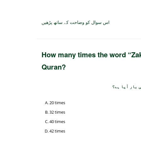
اس سوال کو وضاحت کے ساتھ پڑھیں
How many times the word “Zaka
Quran?
ی بار آیا ہے؟
20 times
32 times
40 times
42 times