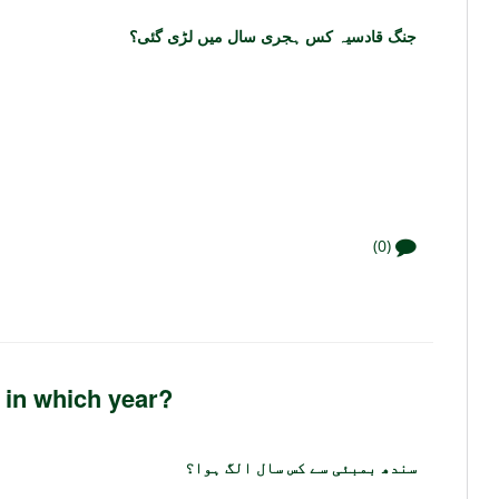
جنگ قادسیہ کس ہجری سال میں لڑی گئی؟
(0)
in which year?
سندھ بمبئی سے کس سال الگ ہوا؟