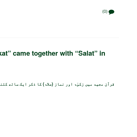
(0)
t” came together with “Salat” in
قرآن مجید میں زکوٰۃ اور نماز (صلاۃ) کا ذکر ایک ساتھ کتن