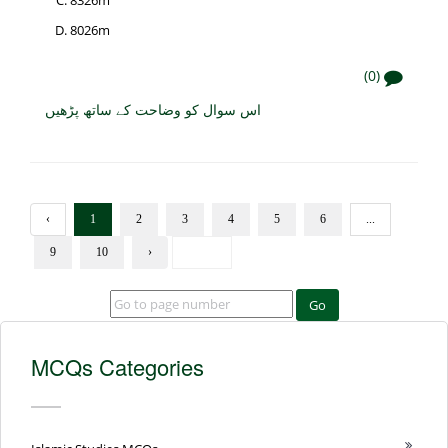
8026m
(0)
اس سوال کو وضاحت کے ساتھ پڑھیں
‹
1
2
3
4
5
6
...
9
10
›
Go
MCQs Categories