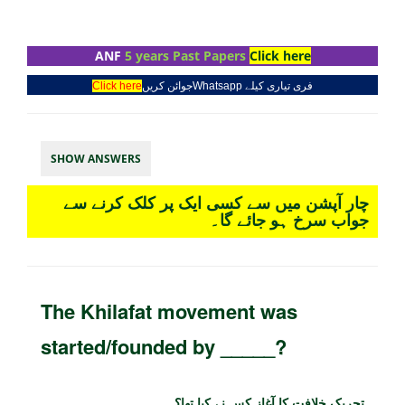
ANF
5 years Past Papers
Click here
Click here
جوائن کریں
Whatsapp
فری تیاری کیلے
SHOW ANSWERS
چار آپشن میں سے کسی ایک پر کلک کرنے سے
جواب سرخ ہو جائے گا۔
The Khilafat movement was
started/founded by _____?
تحریک خلافت کا آغاز کس نے کیا تھا؟