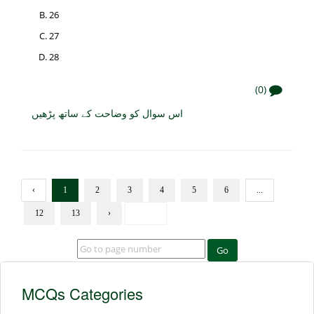
26
27
28
(0)
اس سوال کو وضاحت کے ساتھ پڑھیں
‹
1
2
3
4
5
6
...
12
13
›
Go
MCQs Categories