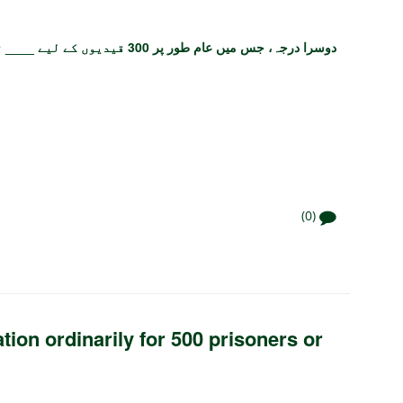
دوسرا درجہ، جس میں عام طور پر 300 قیدیوں کے لیے ____ تک کی سزائیں ہیں۔
(0)
ion ordinarily for 500 prisoners or