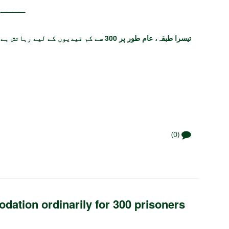
 ____
تیسرا طبقہ، عام طور پر 300 سے کم قیدیوں کے لیے رہائش ہے جس کی سزا ____ تک ہے۔
(0)
ation ordinarily for 300 prisoners