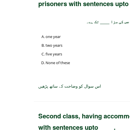
prisoners with sentences upto
one year
two years
five years
None of these
اس سوال کو وضاحت کے ساتھ پڑھیں
Second class, having accommod
with sentences upto ____.