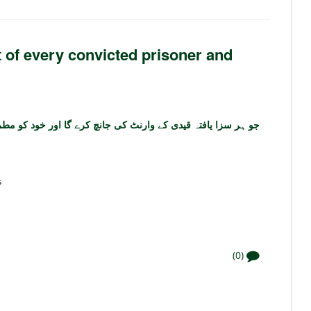
 of every convicted prisoner and
جو ہر سزا یافتہ قیدی کے وارنٹ کی جانچ کرے گا اور خود کو مطم
s
(0)