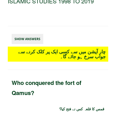
ISLAMIC STUDIES 1998 TO 2019
SHOW ANSWERS
چار آپشن میں سے کسی ایک پر کلک کرنے سے
جواب سرخ ہو جائے گا۔
Who conquered the fort of
Qamus?
قمس کا قلعہ کس نے فتح کیا؟