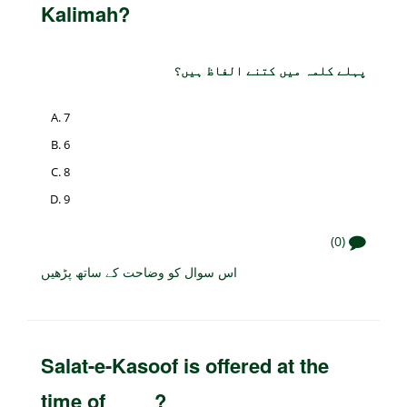
Kalimah?
پہلے کلمہ میں کتنے الفاظ ہیں؟
7
6
8
9
(0)
اس سوال کو وضاحت کے ساتھ پڑھیں
Salat-e-Kasoof is offered at the
time of ____?