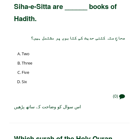
Siha-e-Sitta are ______ books of
Hadith.
صحاحِ ستہ کتنی حدیث کی کتابوں پر مشتمل ہیں؟
Two
Three
Five
Six
(0)
اس سوال کو وضاحت کے ساتھ پڑھیں
Which surah of the Holy Quran