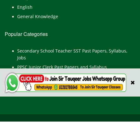
English
General Knowledge
Popular Categories
Secondary School Teacher SST Past Papers, Syllabus,
Jobs
PPSC Junior Clerk Past Papers and Syllabus
Junior Computer Operator Past Papers and Syllabus
✖
Civil Engineer Past Paper
All Rights Reserved © TestPointpk.com
HOME
ABOUT US
PRIVACY POLICY
CONTACT