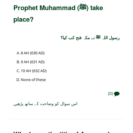
Prophet Muhammad (ﷺ) take
place?
رسول اللہ ﷺ نے مکہ فتح کب کیا؟
8 AH (630 AD)
9 AH (631 AD)
10 AH (632 AD)
None of these
(0)
اس سوال کو وضاحت کے ساتھ پڑھیں