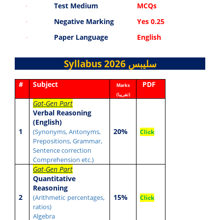
Test Medium
MCQs
·
Negative Marking
Yes 0.25
·
Paper Language
English
·
Syllabus 2026
سلیبس
#
Subject
PDF
Marks
(
تقریبا
)
Gat-Gen Part
Verbal Reasoning
(English)
1
20%
(Synonyms, Antonyms,
Click
Prepositions, Grammar,
Sentence correction
Comprehension etc.)
Gat-Gen Part
Quantitative
Reasoning
2
15%
(Arithmetic
percentages,
Click
ratios)
Algebra