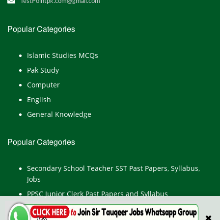
TestPointpk.com@gmail.com
Popular Categories
Islamic Studies MCQs
Pak Study
Computer
English
General Knowledge
Popular Categories
Secondary School Teacher SST Past Papers, Syllabus,
Jobs
PPSC Junior Clerk Past Papers and Syllabus
Junior Computer Operator Past Papers and Syllabus
✖