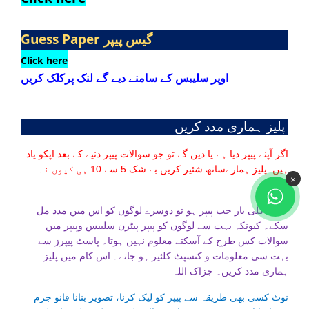
Guess Paper
گیس پیپر
Click here
اوپر سلیبس کے سامنے دیے گے لنک پرکلک کریں
پلیز ہماری مدد کریں
اگر آپنے پیپر دیا ہے یا دیں گے تو جو سوالات پیپر دنیے کے بعد اپکو یاد
ہیں پلیز ہمارےساتھ شئیر کریں بے شک 5 سے 10 ہی کیوں نہ
×
ہوں۔
تاکہ اگلی بار جب پیپر ہو تو دوسرے لوگوں کو اس میں مدد مل
سکے۔ کیونکہ بہت سے لوگوں کو پیپر پیٹرن سلیبس وپیپر میں
سوالات کس طرح کے آسکتے معلوم نہیں ہوتا۔ پاسٹ پیپرز سے
بہت سی معلومات و کنسپٹ کلئیر ہو جاتے۔ اس کام میں پلیز
ہماری مدد کریں۔ جزاک اللہ
نوٹ کسی بھی طریقہ سے پیپر کو لیک کرنا، تصویر بنانا قانو جرم