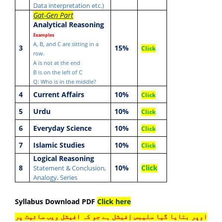
Data interpretation etc.)
Gat-Gen Part
Analytical Reasoning
Examples
A, B, and C are sitting in a
3
15%
Click
row.
A is not at the end
B is on the left of C
Q: Who is in the middle?
4
Current Affairs
10%
Click
5
Urdu
10%
Click
6
Everyday Science
10%
Click
7
Islamic Studies
10%
Click
Logical Reasoning
8
10%
Click
Statement & Conclusion,
Analogy, Series
Syllabus Download PDF
Click here
اوپر بتایا گیا سلیبس اٖفیشل ہے جو کہ افیشل ویب سائیٹ پر