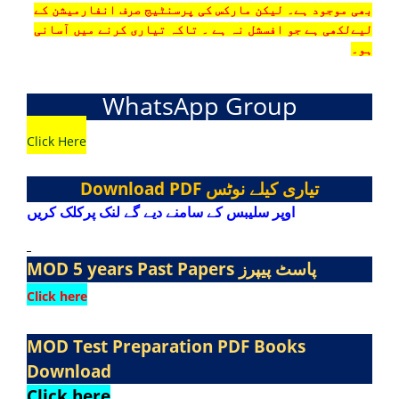
بھی موجود ہے۔ لیکن مارکس کی پرسنٹیج صرف انفارمیشن کے
لیےلکھی ہے جو افسشل نہ ہے ۔ تاکہ تیاری کرنے میں آسانی
ہو۔
WhatsApp Group
Click Here
Download PDF
تیاری کیلے نوٹس
اوپر سلیبس کے سامنے دیے گے لنک پرکلک کریں
MOD 5 years Past Papers
پاسٹ پیپرز
Click here
MOD Test Preparation PDF Books
Download
Click here