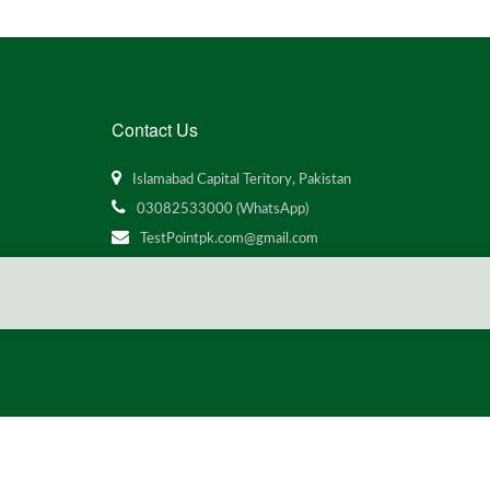
Contact Us
Islamabad Capital Teritory, Pakistan
03082533000 (WhatsApp)
TestPointpk.com@gmail.com
All Rights Reserved © TestPointpk.com