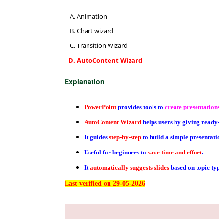
Animation
Chart wizard
Transition Wizard
AutoContent Wizard
Explanation
PowerPoint
provides tools to
create presentations
AutoContent Wizard
helps users by giving ready
It guides
step-by-step
to build a simple presentati
Useful for beginners to
save time and effort
.
It
automatically suggests slides
based on topic typ
Last verified on 29-05-2026