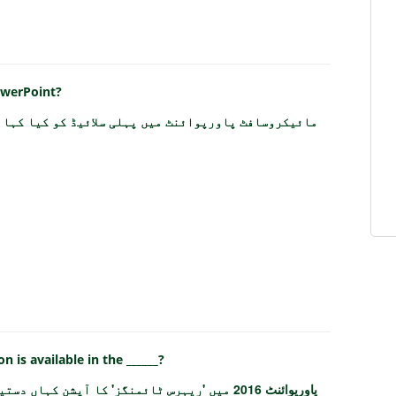
PowerPoint?
مائیکروسافٹ پاورپوائنٹ میں پہلی سلائیڈ کو کیا کہا 
 is available in the ______?
پاورپوائنٹ 2016 میں 'ریہرس ٹائمنگز' کا آپشن کہاں دستیاب ہے؟