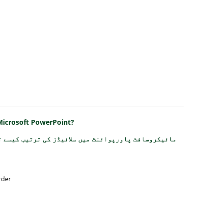
 Microsoft PowerPoint?
مائیکروسافٹ پاورپوائنٹ میں سلائیڈز کی ترتیب کیسے ت
rder