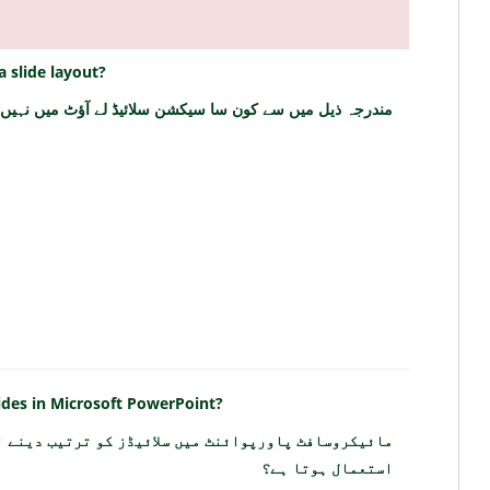
a slide layout?
مندرجہ ذیل میں سے کون سا سیکشن سلائیڈ لے آؤٹ میں نہیں ن
lides in Microsoft PowerPoint?
مائیکروسافٹ پاورپوائنٹ میں سلائیڈز کو ترتیب دینے ا
استعمال ہوتا ہے؟