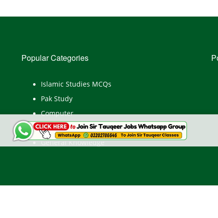
Popular Categories
P
Islamic Studies MCQs
Pak Study
Computer
English
General Knowledge
HOME
ABOUT US
PRIVACY POLIC