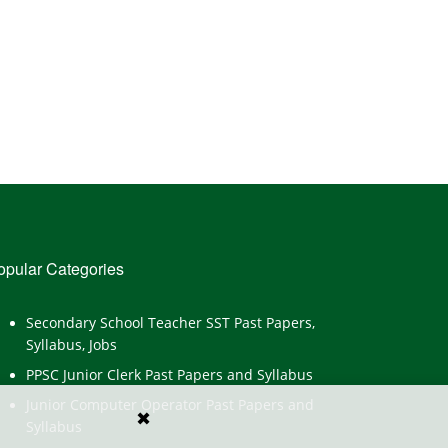
opular Categories
Secondary School Teacher SST Past Papers,
Syllabus, Jobs
PPSC Junior Clerk Past Papers and Syllabus
Junior Computer Operator Past Papers and
✖
Syllabus