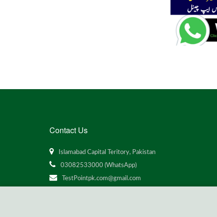
Contact Us
Islamabad Capital Teritory, Pakistan
03082533000 (WhatsApp)
TestPointpk.com@gmail.com