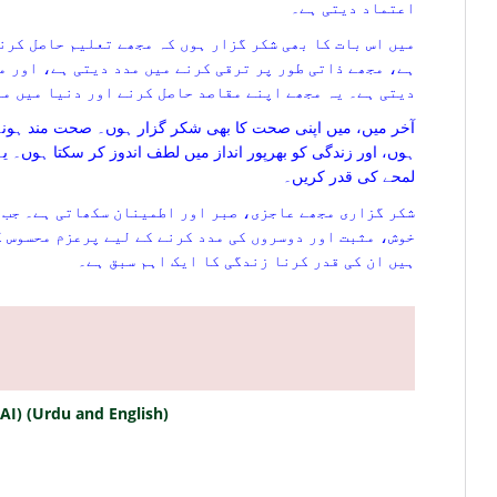
اعتماد دیتی ہے۔
میں اس بات کا بھی شکر گزار ہوں کہ مجھے تعلیم حاصل کرن
ہے، مجھے ذاتی طور پر ترقی کرنے میں مدد دیتی ہے، اور م
دیتی ہے۔ یہ مجھے اپنے مقاصد حاصل کرنے اور دنیا میں مث
آخر میں، میں اپنی صحت کا بھی شکر گزار ہوں۔ صحت مند ہونے 
ہوں، اور زندگی کو بھرپور انداز میں لطف اندوز کر سکتا ہوں۔ یہ 
لمحے کی قدر کریں۔
شکر گزاری مجھے عاجزی، صبر اور اطمینان سکھاتی ہے۔ جب 
خوش، مثبت اور دوسروں کی مدد کرنے کے لیے پرعزم محسوس ک
ہیں ان کی قدر کرنا زندگی کا ایک اہم سبق ہے۔
(AI) (Urdu and English)