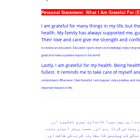
Personal Statement: What I Am Grateful For (E
I am grateful for many things in my life, but 
health. My family has always supported me, g
Their love and care give me strength and confid
to receive an education. Education opens doors to knowledge, helps me grow a
goals and make a positive impact in the world.
Lastly, I am grateful for my health. Being healt
fullest. It reminds me to take care of myself 
contentment. Whenever I feel thankful, I am happier, more positive, and moti
important lessons in life.
سے اہم ہیں میرا خاندان، میری تعلیم، اور
رہنمائی کرتا ہے، اور مجھے بہتر انسان بننے
ندگی کے چیلنجز کا مقابلہ کرنے کی طاقت اور