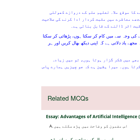
ے کا موقع ملا۔ تعلیم علم کے دروازے کھولتی
جھے معاشرے میں مثبت کردار ادا کرنے کی صلاحیت
بت اثر ڈالنے کے قابل بناتی ہے۔
کی وجہ سے میں کام کر سکتا ہوں، پڑھائی کر سکتا
مجھے یاد دلاتی ہے کہ اپنی دیکھ بھال کریں اور ہر
بھی میں شکر گزار ہوتا ہوں، تو میں زیادہ
رتا ہوں۔ میرا یقین ہے کہ جو چیزیں ہمارے پاس
Related MCQs
Essay: Advantages of Artificial Intelligence 
اس مضمون کو وضاحت میں پڑھ سکتے ہیں
اس سوال کو وضاحت کے ساتھ پڑھیں