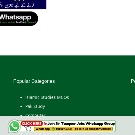
Popular Categories
P
Islamic Studies MCQs
Pak Study
Computer
English
General Knowledge